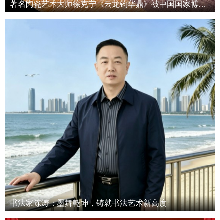
著名陶瓷艺术大师徐克宁《云龙钧华鼎》被中国国家博物馆收藏
书法家陈涛：墨舞乾坤，铸就书法艺术新高度