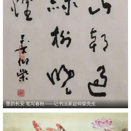
墨韵长安 笔写春秋——记书法家赵仰柴先生