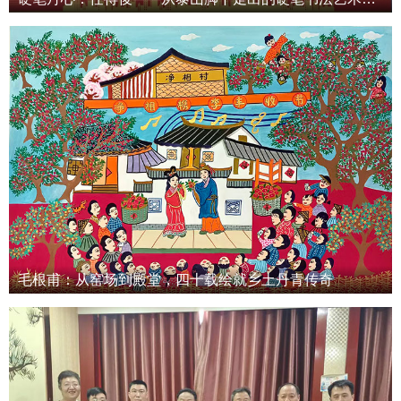
毛根甫：从窑场到殿堂，四十载绘就乡土丹青传奇