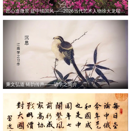
匠心造微景 盆中续国风——2026当代艺术人物徐大龙端午专属特辑
秉文弘道 铸韵传声——诸学之简介