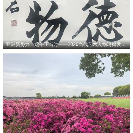
亚洲新势力，端午正当时——2026当代艺术人物冯树发端午专属特辑