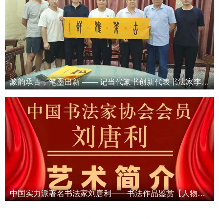
篆韵承古，笔墨出新 —— 记当代篆书创新代表书法家李继文
中国实力派著名书法家刘唐利——书法作品鉴赏【人物专题报道】