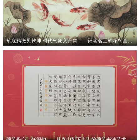
笔底精微见乾坤 时代气象入丹青——记著名工笔花鸟画家于度先生
硬笔丹心：任得俊——从泰山脚下走出的硬笔书法艺术革新者