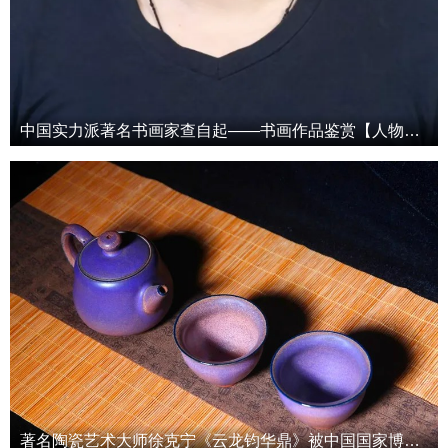
中国实力派著名书画家查自起——书画作品鉴赏【人物艺术专访】
著名陶瓷艺术大师徐克宁《云龙钧华鼎》被中国国家博物馆收藏