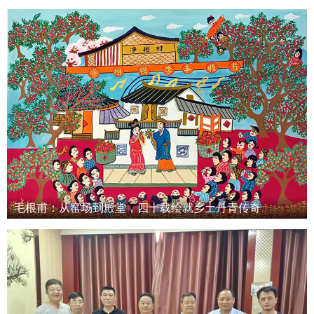
毛根甫：从窑场到殿堂，四十载绘就乡土丹青传奇