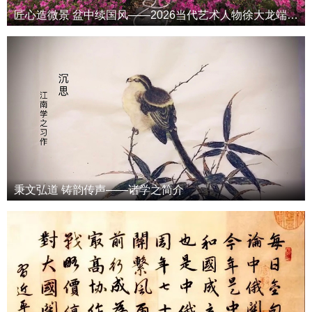
匠心造微景 盆中续国风——2026当代艺术人物徐大龙端午专属特辑
秉文弘道 铸韵传声——诸学之简介