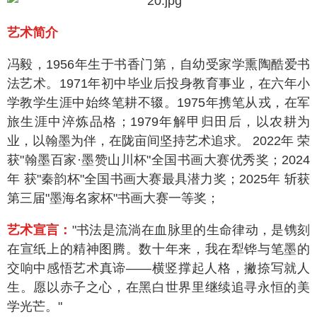
艺术简介
冯毅，1956年生于书香门第，自幼受家学熏陶酷爱书
法艺术。1971年初中毕业后投身教育事业，在六年小
学教学生涯中始终笔耕不辍。1975年携笔从戎，在军
旅生涯中淬炼品格；1979年解甲归田后，以农耕为
业，以翰墨为伴，在陇亩间坚持艺术追求。 2022年 荣
获"翰墨百家·墨赞山川杯"全国书画大赛优秀奖
；
2024
年 获"秦韵杯"全国书画大赛最具潜力奖
；
2025年 斩获
第三届"墨海名家杯"书画大赛一等奖
；
艺术宣言：
"书法是流淌在血脉里的生命律动，是镌刻
在宣纸上的精神图腾。数十年来，我在犁铧与笔墨的
交响中感悟艺术真谛——横竖撑起人格，撇捺写就人
生。愿以赤子之心，在黑白世界里继续追寻永恒的美
学光芒。"