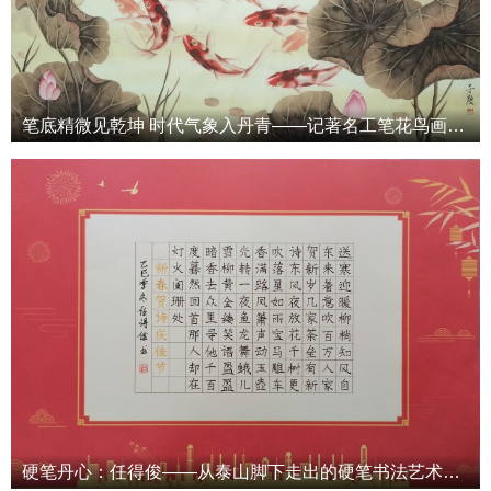
笔底精微见乾坤 时代气象入丹青——记著名工笔花鸟画家于度先生
硬笔丹心：任得俊——从泰山脚下走出的硬笔书法艺术革新者