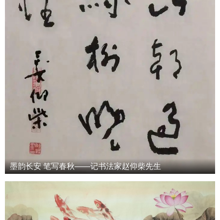
墨韵长安 笔写春秋——记书法家赵仰柴先生