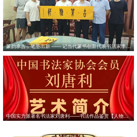
篆韵承古，笔墨出新 —— 记当代篆书创新代表书法家李继文
中国实力派著名书法家刘唐利——书法作品鉴赏【人物专题报道】