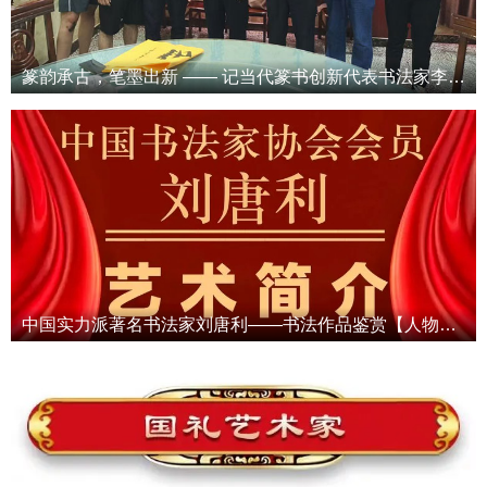
篆韵承古，笔墨出新 —— 记当代篆书创新代表书法家李继文
中国实力派著名书法家刘唐利——书法作品鉴赏【人物专题报道】