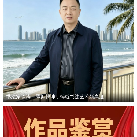
书法家陈涛：墨舞乾坤，铸就书法艺术新高度