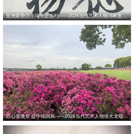
亚洲新势力，端午正当时——2026当代艺术人物冯树发端午专属特辑
匠心造微景 盆中续国风——2026当代艺术人物徐大龙端午专属特辑