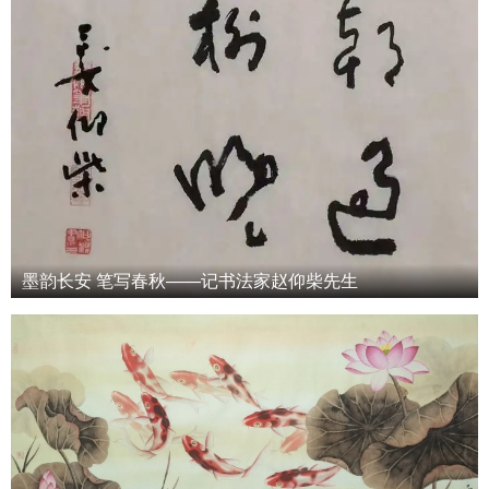
墨韵长安 笔写春秋——记书法家赵仰柴先生