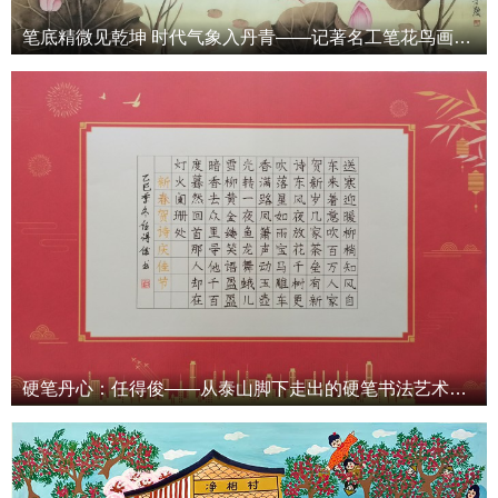
笔底精微见乾坤 时代气象入丹青——记著名工笔花鸟画家于度先生
硬笔丹心：任得俊——从泰山脚下走出的硬笔书法艺术革新者