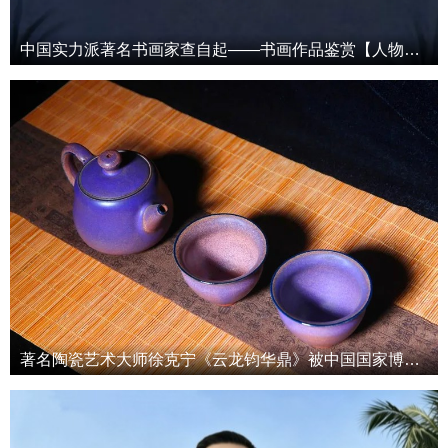
中国实力派著名书画家查自起——书画作品鉴赏【人物艺术专访】
著名陶瓷艺术大师徐克宁《云龙钧华鼎》被中国国家博物馆收藏