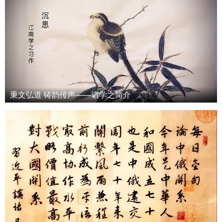
秉文弘道 铸韵传声——诸学之简介