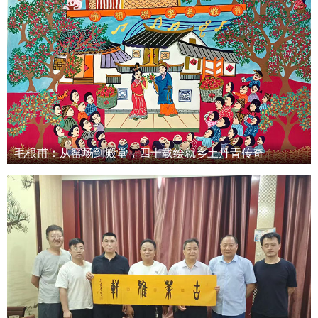
毛根甫：从窑场到殿堂，四十载绘就乡土丹青传奇