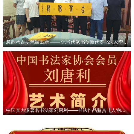
篆韵承古，笔墨出新 —— 记当代篆书创新代表书法家李继文
中国实力派著名书法家刘唐利——书法作品鉴赏【人物专题报道】