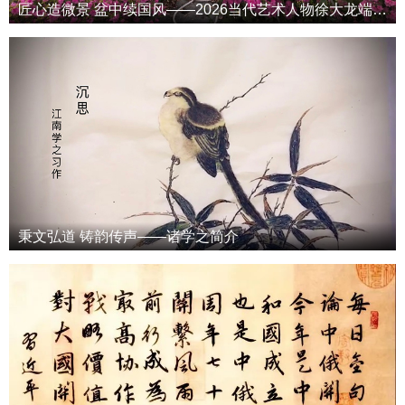
匠心造微景 盆中续国风——2026当代艺术人物徐大龙端午专属特辑
秉文弘道 铸韵传声——诸学之简介