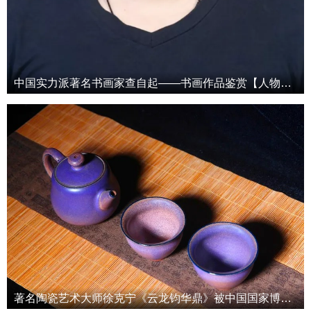
中国实力派著名书画家查自起——书画作品鉴赏【人物艺术专访】
著名陶瓷艺术大师徐克宁《云龙钧华鼎》被中国国家博物馆收藏