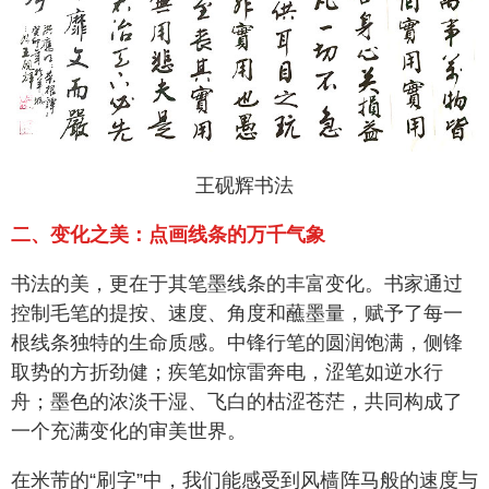
王砚辉书法
二、变化之美：点画线条的万千气象
书法的美，更在于其笔墨线条的丰富变化。书家通过
控制毛笔的提按、速度、角度和蘸墨量，赋予了每一
根线条独特的生命质感。中锋行笔的圆润饱满，侧锋
取势的方折劲健；疾笔如惊雷奔电，涩笔如逆水行
舟；墨色的浓淡干湿、飞白的枯涩苍茫，共同构成了
一个充满变化的审美世界。
在米芾的“刷字”中，我们能感受到风樯阵马般的速度与