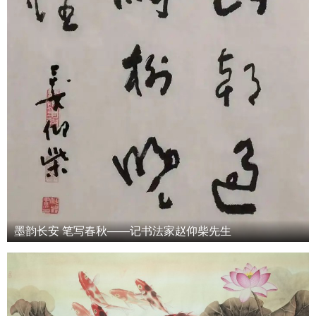
墨韵长安 笔写春秋——记书法家赵仰柴先生