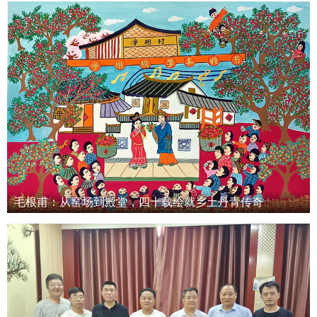
毛根甫：从窑场到殿堂，四十载绘就乡土丹青传奇