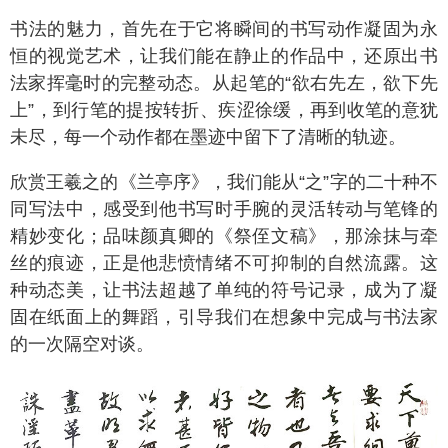
书法的魅力，首先在于它将瞬间的书写动作凝固为永
恒的视觉艺术，让我们能在静止的作品中，还原出书
法家挥毫时的完整动态。从起笔的“欲右先左，欲下先
上”，到行笔的提按转折、疾涩徐缓，再到收笔的意犹
未尽，每一个动作都在墨迹中留下了清晰的轨迹。
欣赏王羲之的《兰亭序》，我们能从“之”字的二十种不
同写法中，感受到他书写时手腕的灵活转动与笔锋的
精妙变化；品味颜真卿的《祭侄文稿》，那涂抹与牵
丝的痕迹，正是他悲愤情绪不可抑制的自然流露。这
种动态美，让书法超越了单纯的符号记录，成为了凝
固在纸面上的舞蹈，引导我们在想象中完成与书法家
的一次隔空对谈。