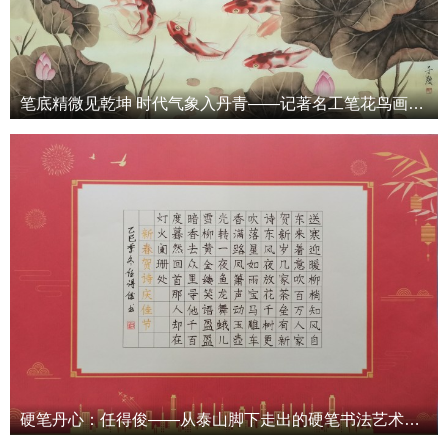
笔底精微见乾坤 时代气象入丹青——记著名工笔花鸟画家于度先生
硬笔丹心：任得俊——从泰山脚下走出的硬笔书法艺术革新者