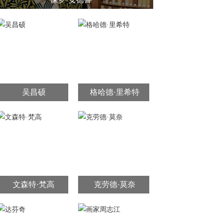
吴昌硕
格哈德·里希特
文森特·梵高
克劳德·莫奈