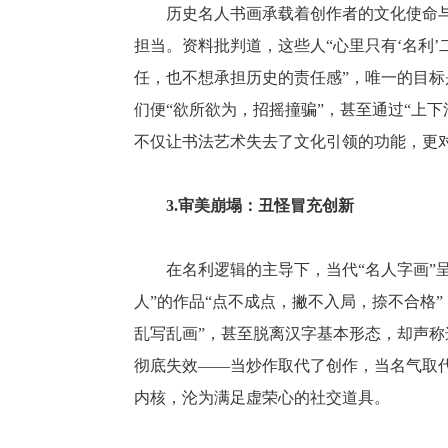
历史名人书画承载着创作者的文化使命与
担当。资料批判道，这些人“心里只有‘名利
任，也不想承担历史的责任感”，唯一的目标
们便“欲所欲为，招摇撞骗”，甚至通过“上下
不仅让书法艺术失去了文化引领的功能，更
3.审美崩塌：丑怪冒充创新
在名利逻辑的主导下，当代“名人字画”
人”的作品“点不成点，撇不入局，捺不合格”
乱写乱画”，甚至脱离汉字基本形态，却声称
彻底失效——当炒作取代了创作，当名气取代
内核，沦为满足虚荣心的社交道具。