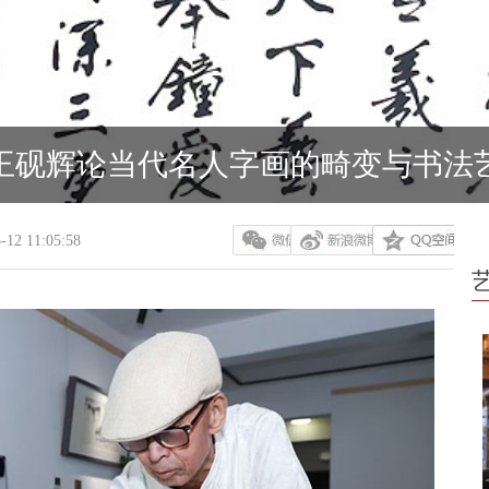
王砚辉论当代名人字画的畸变与书法
-12 11:05:58