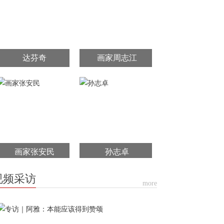
达芬奇
画家周志江
画家张安民
孙志卓
视频采访
more