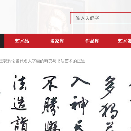
艺术品
名家库
作品库
艺术
王砚辉论当代名人字画的畸变与书法艺术的正道