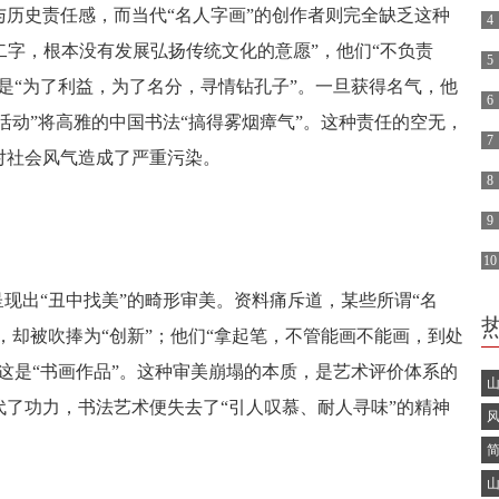
历史责任感，而当代“名人字画”的创作者则完全缺乏这种
4
’二字，根本没有发展弘扬传统文化的意愿”，他们“不负责
5
是“为了利益，为了名分，寻情钻孔子”。一旦获得名气，他
2
6
活动”将高雅的中国书法“搞得雾烟瘴气”。这种责任的空无，
专
7
对社会风气造成了严重污染。
8
9
10
呈现出“丑中找美”的畸形审美。资料痛斥道，某些所谓“名
，却被吹捧为“创新”；他们“拿起笔，不管能画不能画，到处
这是“书画作品”。这种审美崩塌的本质，是艺术评价体系的
了功力，书法艺术便失去了“引人叹慕、耐人寻味”的精神