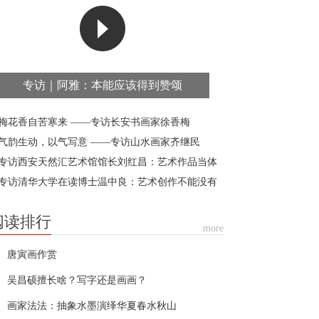
专访｜阿雅：本能应该得到赞颂
梅花香自苦寒来 ——专访长安书画家徐香梅
气韵生动，以气写意 ——专访山水画家齐继民
专访西安天然汇艺术馆馆长刘红昌：艺术作品当体
时代精神
专访清华大学在读博士温中良：艺术创作不能没有
度
阅读排行
more
唐寅画作赏
吴昌硕擅长啥？写字还是画画？
画家法法：抽象水墨演绎华夏春水秋山