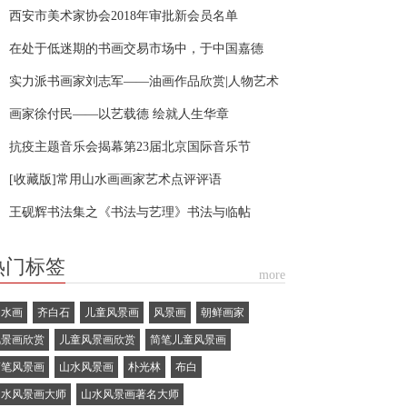
西安市美术家协会2018年审批新会员名单
在处于低迷期的书画交易市场中，于中国嘉德
019年秋拍的赵孟頫作品
实力派书画家刘志军——油画作品欣赏|人物艺术
题报道
画家徐付民——以艺载德 绘就人生华章
抗疫主题音乐会揭幕第23届北京国际音乐节
[收藏版]常用山水画画家艺术点评评语
王砚辉书法集之《书法与艺理》书法与临帖
热门标签
more
山水画
齐白石
儿童风景画
风景画
朝鲜画家
风景画欣赏
儿童风景画欣赏
简笔儿童风景画
简笔风景画
山水风景画
朴光林
布白
山水风景画大师
山水风景画著名大师