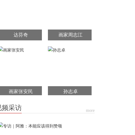
达芬奇
画家周志江
画家张安民
孙志卓
视频采访
more