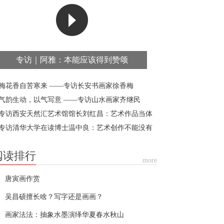
专访｜阿雅：本能应该得到赞颂
梅花香自苦寒来 ——专访长安书画家徐香梅
气韵生动，以气写意 ——专访山水画家齐继民
专访西安天然汇艺术馆馆长刘红昌：艺术作品当体
时代精神
专访清华大学在读博士温中良：艺术创作不能没有
度
阅读排行
more
唐寅画作赏
吴昌硕擅长啥？写字还是画画？
画家法法：抽象水墨演绎华夏春水秋山