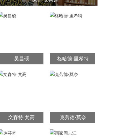
吴昌硕
格哈德·里希特
文森特·梵高
克劳德·莫奈