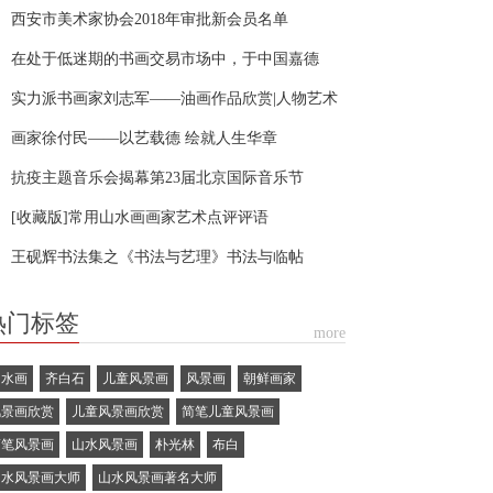
西安市美术家协会2018年审批新会员名单
在处于低迷期的书画交易市场中，于中国嘉德
019年秋拍的赵孟頫作品
实力派书画家刘志军——油画作品欣赏|人物艺术
题报道
画家徐付民——以艺载德 绘就人生华章
抗疫主题音乐会揭幕第23届北京国际音乐节
[收藏版]常用山水画画家艺术点评评语
王砚辉书法集之《书法与艺理》书法与临帖
热门标签
more
山水画
齐白石
儿童风景画
风景画
朝鲜画家
风景画欣赏
儿童风景画欣赏
简笔儿童风景画
简笔风景画
山水风景画
朴光林
布白
山水风景画大师
山水风景画著名大师