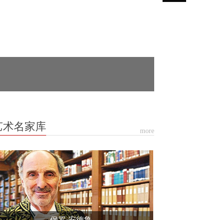
艺术名家库
more
保罗·安德鲁