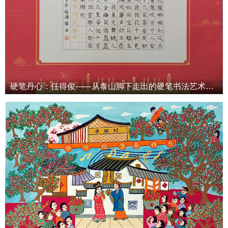
硬笔丹心：任得俊——从泰山脚下走出的硬笔书法艺术革新者