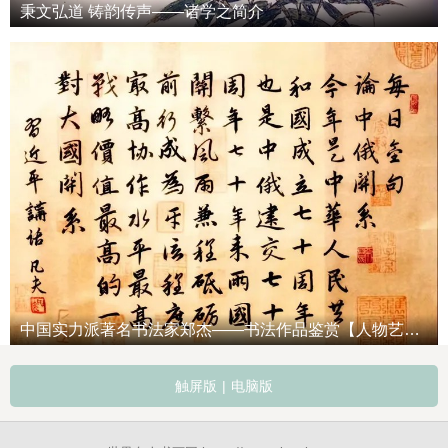
秉文弘道 铸韵传声——诸学之简介
中国实力派著名书法家郑杰——书法作品鉴赏【人物艺术专访】
触屏版
|
电脑版