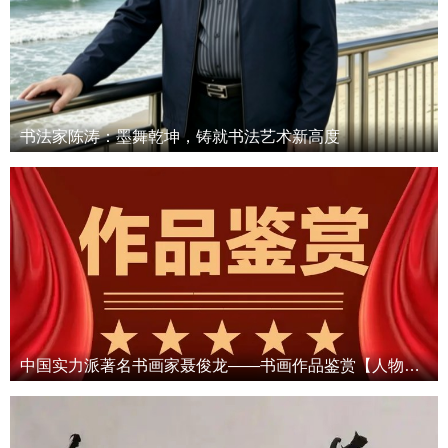
书法家陈涛：墨舞乾坤，铸就书法艺术新高度
中国实力派著名书画家聂俊龙——书画作品鉴赏【人物艺术专访】