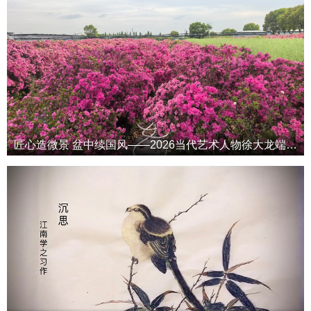
匠心造微景 盆中续国风——2026当代艺术人物徐大龙端午专属特辑