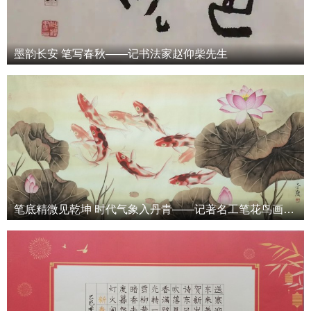
墨韵长安 笔写春秋——记书法家赵仰柴先生
笔底精微见乾坤 时代气象入丹青——记著名工笔花鸟画家于度先生