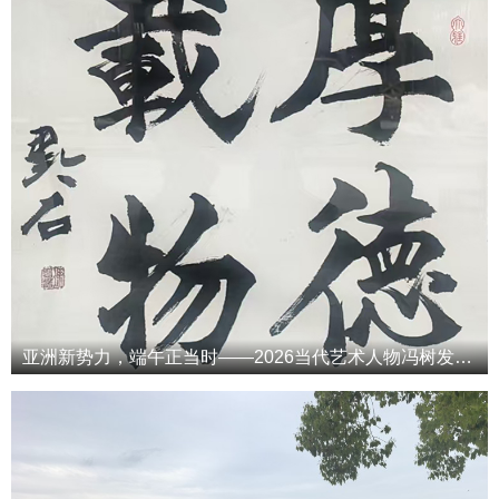
亚洲新势力，端午正当时——2026当代艺术人物冯树发端午专属特辑