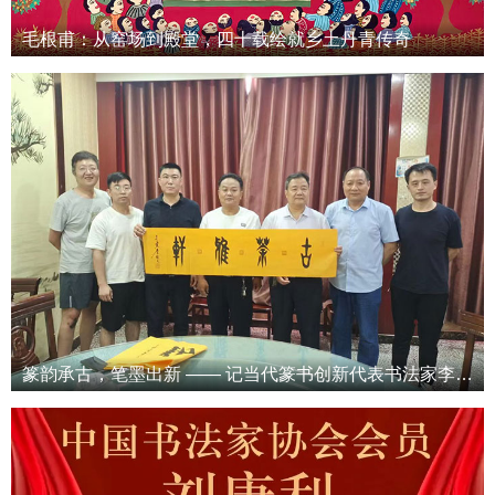
毛根甫：从窑场到殿堂，四十载绘就乡土丹青传奇
篆韵承古，笔墨出新 —— 记当代篆书创新代表书法家李继文