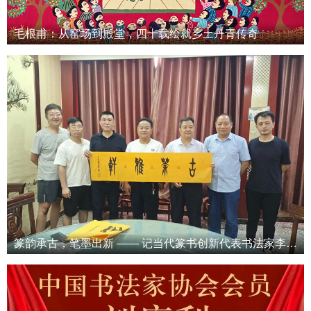
毛根甫：从窑场到殿堂，四十载绘就乡土丹青传奇
篆韵承古，笔墨出新 —— 记当代篆书创新代表书法家李继文