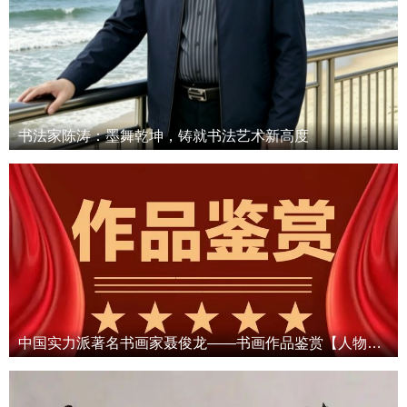
书法家陈涛：墨舞乾坤，铸就书法艺术新高度
中国实力派著名书画家聂俊龙——书画作品鉴赏【人物艺术专访】