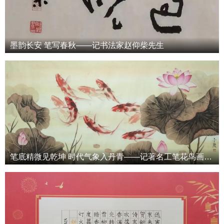
墨韵长安 笔写春秋——记书法家赵仰柴先生
笔底精微见乾坤 时代气象入丹青——记著名工笔花鸟画家于度先生