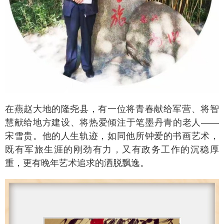
在燕赵大地的隆尧县，有一位将青春献给军营、将智
慧献给地方建设、将热爱倾注于笔墨丹青的老人——
宋雪贵。他的人生轨迹，如同他所钟爱的书画艺术，
既有军旅生涯的刚劲有力，又有政务工作的沉稳厚
重，更有晚年艺术追求的洒脱飘逸。